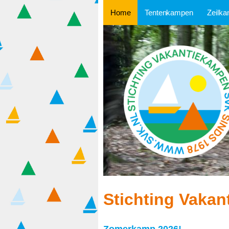
Home
Tentenkampen
Zeilk
Tentenkamp 7-9
Zeilka
Tentenkamp 10-12
Tentenkamp 12-14
Tentenkamp 15-18
Stichting Vaka