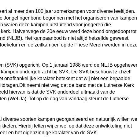
ert al meer dan 100 jaar zomerkampen voor diverse leeftijden.
 de Jongelingenbond begonnen met het organiseren van kampen
gin waren deze kampen uitsluitend voor jongeren die
e kerk. Halverwege de 20e eeuw werd deze bond omgedoopt tot
 (NLJB). Het kampaanbod is niet altijd hetzelfde geweest,
Hoekelum en de zeilkampen op de Friese Meren werden in dez
pen (SVK) opgericht. Op 1 januari 1988 werd de NLJB opgeheve
erkampen ondergebracht bij SVK. De SVK beschouwt zichzelf
et onafhankelijke karakter betekent dat wij niet een bepaalde
g uitdragen.Dit neemt niet weg dat de band met de Lutherse Kerk
beeld hiervan is dat de SVK onderdeel uitmaakt van de
ten (WeLJa). Tot op de dag van vandaag steunt de Lutherse
l diverse soorten kampen georganiseerd en natuurlijk willen w
kelen. Hierbij letten wij er wel op dat deze ontwikkeling niet
feer en het eigenzinnige karakter van de SVK.