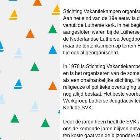
Stichting Vakantiekampen organise
Aan het eind van de 19e eeuw is
vanuit de Lutherse kerk. In het be
aangesloten waren bij de Luthers
de Nederlandse Lutherse Jeugdbond
maar de tentenkampen op terrein 
tijd ook al georganiseerd.
In 1978 is Stichting Vakantiekam
en is het organiseren van de zom
als een onafhankelijke stichting. H
religieuze of politieke overtuigin
nog altijd bestaat. Het beste voor
Werkgroep Lutherse Jeugdactivitei
Kerk de SVK.
Door de jaren heen heeft de SVK a
ons de komende jaren blijven ontwik
ten koste gaat van de bijzondere s