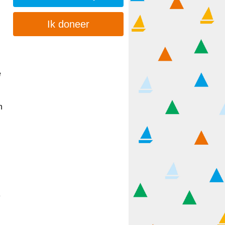
Ik doneer
e
n
e