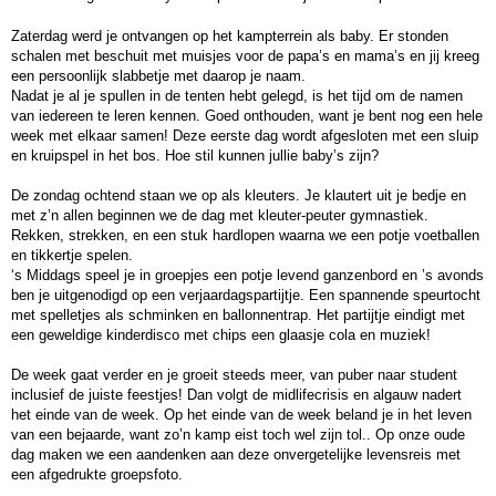
Even voorstellen!
Zaterdag werd je ontvangen op het kampterrein als baby. Er stonden
schalen met beschuit met muisjes voor de papa’s en mama’s en jij kreeg
Geschiedenis
een persoonlijk slabbetje met daarop je naam.
Leiding
Nadat je al je spullen in de tenten hebt gelegd, is het tijd om de namen
van iedereen te leren kennen. Goed onthouden, want je bent nog een hele
Mee als leiding
week met elkaar samen! Deze eerste dag wordt afgesloten met een sluip
en kruipspel in het bos. Hoe stil kunnen jullie baby’s zijn?
Voorwaarden
Veel gestelde vragen
De zondag ochtend staan we op als kleuters. Je klautert uit je bedje en
met z’n allen beginnen we de dag met kleuter-peuter gymnastiek.
Contact
Rekken, strekken, en een stuk hardlopen waarna we een potje voetballen
en tikkertje spelen.
‘s Middags speel je in groepjes een potje levend ganzenbord en ’s avonds
ben je uitgenodigd op een verjaardagspartijtje. Een spannende speurtocht
met spelletjes als schminken en ballonnentrap. Het partijtje eindigt met
een geweldige kinderdisco met chips een glaasje cola en muziek!
De week gaat verder en je groeit steeds meer, van puber naar student
inclusief de juiste feestjes! Dan volgt de midlifecrisis en algauw nadert
het einde van de week. Op het einde van de week beland je in het leven
van een bejaarde, want zo’n kamp eist toch wel zijn tol.. Op onze oude
dag maken we een aandenken aan deze onvergetelijke levensreis met
een afgedrukte groepsfoto.