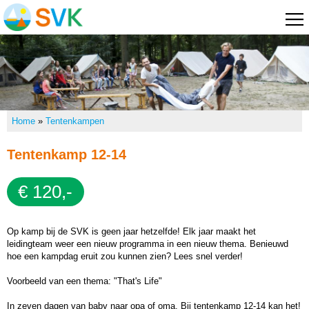
Overslaan
en naar
de
algemene
Home
inhoud
Tentenkampen
gaan
Tentenkamp 7-9
Tentenkamp 10-12
U bent hier
Home
»
Tentenkampen
Tentenkamp 12-14
Tentenkamp 15-18
Tentenkamp 12-14
Zeilkampen
€ 120,-
Zeilkamp 15-18
Weekenden
Op kamp bij de SVK is geen jaar hetzelfde! Elk jaar maakt het
Foto's
leidingteam weer een nieuw programma in een nieuw thema. Benieuwd
hoe een kampdag eruit zou kunnen zien? Lees snel verder!
Informatie
Bestuur
Voorbeeld van een thema: "That's Life"
Deelnemers
In zeven dagen van baby naar opa of oma. Bij tentenkamp 12-14 kan het!