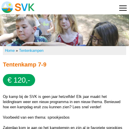
Overslaan
en naar
de
algemene
Home
inhoud
Tentenkampen
gaan
Tentenkamp 7-9
Tentenkamp 10-12
U bent hier
Home
»
Tentenkampen
Tentenkamp 12-14
Tentenkamp 15-18
Tentenkamp 7-9
Zeilkampen
€ 120,-
Zeilkamp 15-18
Weekenden
Op kamp bij de SVK is geen jaar hetzelfde! Elk jaar maakt het
Foto's
leidingteam weer een nieuw programma in een nieuw thema. Benieuwd
hoe een kampdag eruit zou kunnen zien? Lees snel verder!
Informatie
Bestuur
Voorbeeld van een thema: sprookjesbos
Deelnemers
Zaterdag kom je aan op het kampterrein en zijn al je favoriete sprookjes