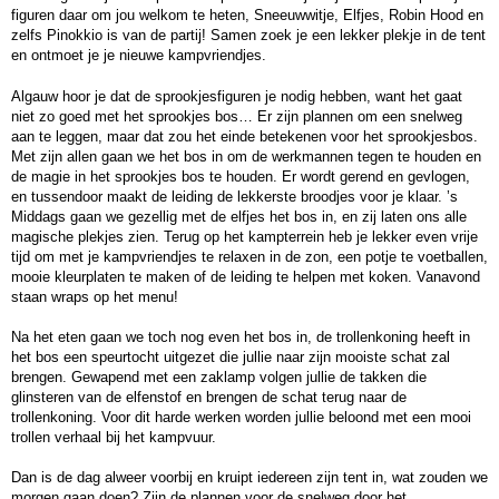
figuren daar om jou welkom te heten, Sneeuwwitje, Elfjes, Robin Hood en
Even voorstellen!
zelfs Pinokkio is van de partij! Samen zoek je een lekker plekje in de tent
en ontmoet je je nieuwe kampvriendjes.
Geschiedenis
Leiding
Algauw hoor je dat de sprookjesfiguren je nodig hebben, want het gaat
niet zo goed met het sprookjes bos… Er zijn plannen om een snelweg
Mee als leiding
aan te leggen, maar dat zou het einde betekenen voor het sprookjesbos.
Met zijn allen gaan we het bos in om de werkmannen tegen te houden en
Voorwaarden
de magie in het sprookjes bos te houden. Er wordt gerend en gevlogen,
Veel gestelde vragen
en tussendoor maakt de leiding de lekkerste broodjes voor je klaar. ’s
Middags gaan we gezellig met de elfjes het bos in, en zij laten ons alle
Contact
magische plekjes zien. Terug op het kampterrein heb je lekker even vrije
tijd om met je kampvriendjes te relaxen in de zon, een potje te voetballen,
mooie kleurplaten te maken of de leiding te helpen met koken. Vanavond
staan wraps op het menu!
Na het eten gaan we toch nog even het bos in, de trollenkoning heeft in
het bos een speurtocht uitgezet die jullie naar zijn mooiste schat zal
brengen. Gewapend met een zaklamp volgen jullie de takken die
glinsteren van de elfenstof en brengen de schat terug naar de
trollenkoning. Voor dit harde werken worden jullie beloond met een mooi
trollen verhaal bij het kampvuur.
Dan is de dag alweer voorbij en kruipt iedereen zijn tent in, wat zouden we
morgen gaan doen? Zijn de plannen voor de snelweg door het